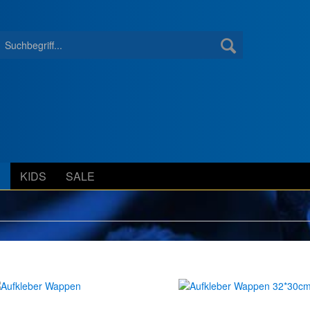
S
KIDS
SALE