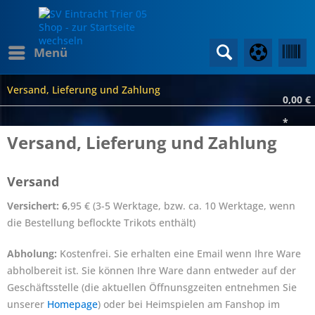
Menü
Versand, Lieferung und Zahlung
0,00 €
*
Versand, Lieferung und Zahlung
Versand
Versichert: 6
,95 € (3-5 Werktage, bzw. ca. 10 Werktage, wenn
die Bestellung beflockte Trikots enthält)
Abholung:
Kostenfrei.
Sie erhalten eine Email wenn Ihre Ware
abholbereit ist. Sie können Ihre Ware dann entweder auf der
Geschäftsstelle (die aktuellen Öffnunsgzeiten entnehmen Sie
unserer
Homepage
) oder bei Heimspielen am Fanshop im