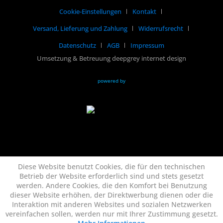
Cookie-Einstellungen
Kontakt
Versand, Lieferung und Zahlung
Widerrufsrecht
Datenschutz
AGB
Impressum
Umsetzung & Betreuung deepgrey internet design
powered by
Diese Website benutzt Cookies, die für den technischen
Betrieb der Website erforderlich sind und stets gesetzt
werden. Andere Cookies, die den Komfort bei Benutzung
dieser Website erhöhen, der Direktwerbung dienen oder die
Interaktion mit anderen Websites und sozialen Netzwerken
vereinfachen sollen, werden nur mit Ihrer Zustimmung gesetzt.