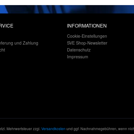
RVICE
INFORMATIONEN
Cookie-Einstellungen
eferung und Zahlung
SVE Shop-Newsletter
cht
Datenschutz
Impressum
setzl. Mehrwertsteuer zzgl.
Versandkosten
und ggf. Nachnahmegebühren, wenn nich