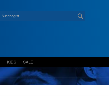
S
KIDS
SALE