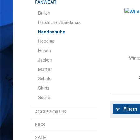
FANWEAR
Brillen
Halstücher/Bandanas
Handschuhe
Hoodies
Hosen
Wint
Jacken
Mützen
Schals
Shirts
Socken
Filtern
ACCESSOIRES
KIDS
SALE