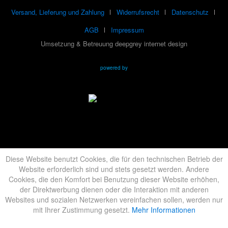
Versand, Lieferung und Zahlung
Widerrufsrecht
Datenschutz
AGB
Impressum
Umsetzung & Betreuung deepgrey internet design
powered by
Diese Website benutzt Cookies, die für den technischen Betrieb der
Website erforderlich sind und stets gesetzt werden. Andere
Cookies, die den Komfort bei Benutzung dieser Website erhöhen,
der Direktwerbung dienen oder die Interaktion mit anderen
Websites und sozialen Netzwerken vereinfachen sollen, werden nur
mit Ihrer Zustimmung gesetzt.
Mehr Informationen