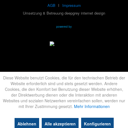
AGB
Impressum
Umsetzung & Betreuung deepgrey internet design
powered by
Diese Website benutzt Cookies, die für den technischen Betrieb der
Website erforderlich sind und stets gesetzt werden. Andere
Cookies, die den Komfort bei Benutzung dieser Website erhöhen,
der Direktwerbung dienen oder die Interaktion mit anderen
Websites und sozialen Netzwerken vereinfachen sollen, werden nur
mit Ihrer Zustimmung gesetzt.
Mehr Informationen
Ablehnen
Alle akzeptieren
Konfigurieren