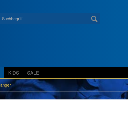
S
KIDS
SALE
hänger