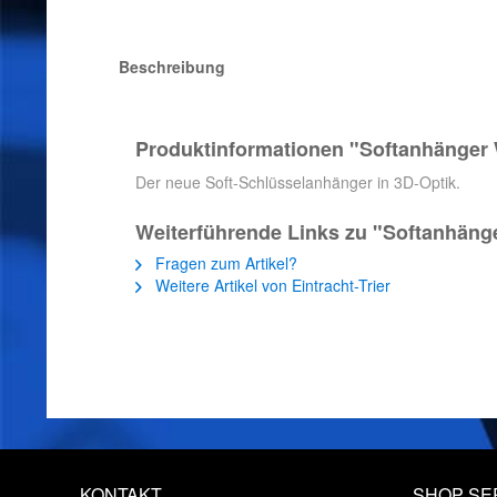
Beschreibung
Produktinformationen "Softanhänger
Der neue Soft-Schlüsselanhänger in 3D-Optik.
Weiterführende Links zu "Softanhän
Fragen zum Artikel?
Weitere Artikel von Eintracht-Trier
KONTAKT
SHOP SE