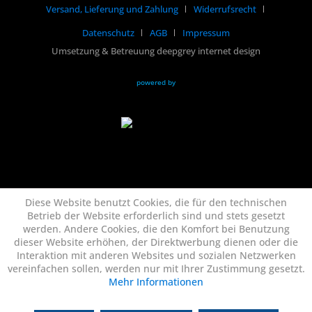
Versand, Lieferung und Zahlung
Widerrufsrecht
Datenschutz
AGB
Impressum
Umsetzung & Betreuung deepgrey internet design
powered by
Diese Website benutzt Cookies, die für den technischen
Betrieb der Website erforderlich sind und stets gesetzt
werden. Andere Cookies, die den Komfort bei Benutzung
dieser Website erhöhen, der Direktwerbung dienen oder die
Interaktion mit anderen Websites und sozialen Netzwerken
vereinfachen sollen, werden nur mit Ihrer Zustimmung gesetzt.
Mehr Informationen