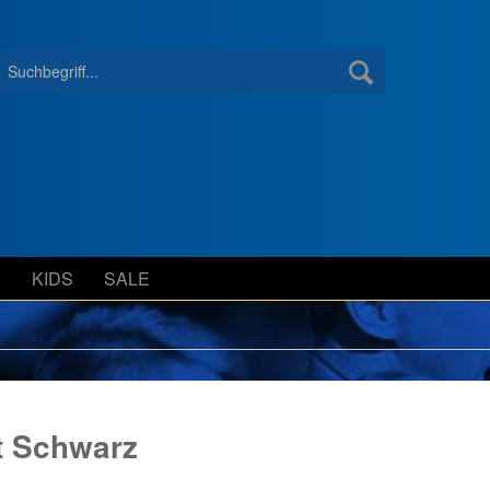
S
KIDS
SALE
t Schwarz