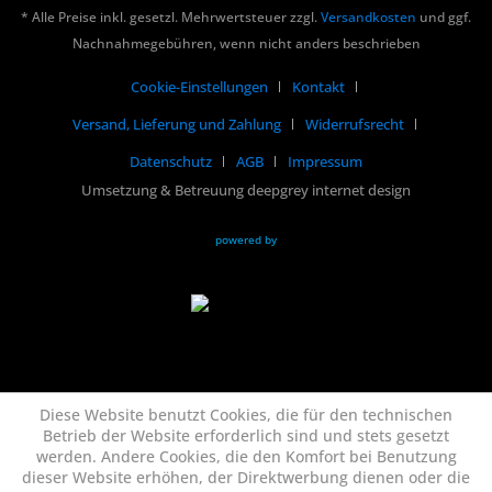
* Alle Preise inkl. gesetzl. Mehrwertsteuer zzgl.
Versandkosten
und ggf.
Nachnahmegebühren, wenn nicht anders beschrieben
Cookie-Einstellungen
Kontakt
Versand, Lieferung und Zahlung
Widerrufsrecht
Datenschutz
AGB
Impressum
Umsetzung & Betreuung deepgrey internet design
powered by
Diese Website benutzt Cookies, die für den technischen
Betrieb der Website erforderlich sind und stets gesetzt
werden. Andere Cookies, die den Komfort bei Benutzung
dieser Website erhöhen, der Direktwerbung dienen oder die