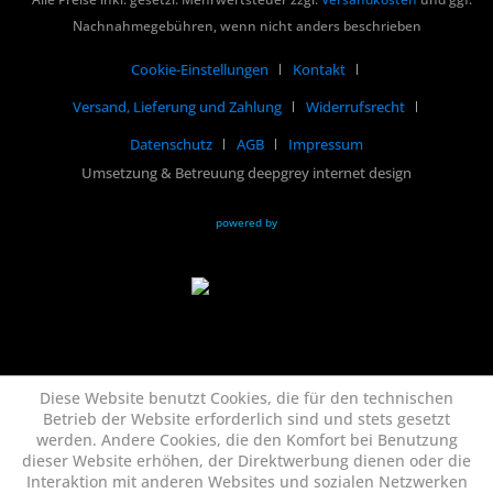
Nachnahmegebühren, wenn nicht anders beschrieben
Cookie-Einstellungen
Kontakt
Versand, Lieferung und Zahlung
Widerrufsrecht
Datenschutz
AGB
Impressum
Umsetzung & Betreuung deepgrey internet design
powered by
Diese Website benutzt Cookies, die für den technischen
Betrieb der Website erforderlich sind und stets gesetzt
werden. Andere Cookies, die den Komfort bei Benutzung
dieser Website erhöhen, der Direktwerbung dienen oder die
Interaktion mit anderen Websites und sozialen Netzwerken