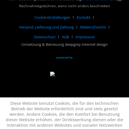
Nachnahmegebühren, wenn nicht anders beschrieben
Cookie-Einstellungen
Kontakt
Versand, Lieferung und Zahlung
Widerrufsrecht
Datenschutz
AGB
Impressum
Umsetzung & Betreuung deepgrey internet design
powered by
Diese Website benutzt Cookies, die für den technischen
Betrieb der Website erforderlich sind und stets gesetzt
werden. Andere Cookies, die den Komfort bei Benutzung
dieser Website erhöhen, der Direktwerbung dienen oder die
Interaktion mit anderen Websites und sozialen Netzwerken