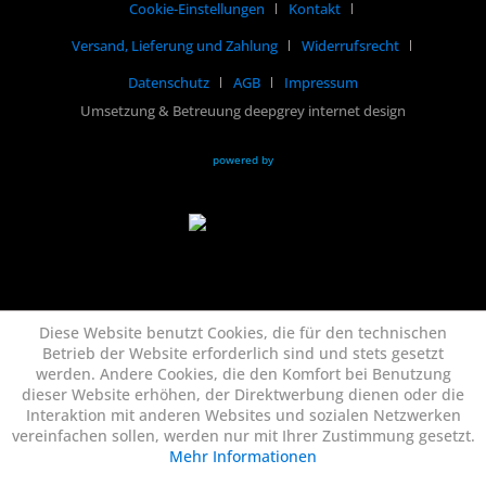
Cookie-Einstellungen
Kontakt
Versand, Lieferung und Zahlung
Widerrufsrecht
Datenschutz
AGB
Impressum
Umsetzung & Betreuung deepgrey internet design
powered by
Diese Website benutzt Cookies, die für den technischen
Betrieb der Website erforderlich sind und stets gesetzt
werden. Andere Cookies, die den Komfort bei Benutzung
dieser Website erhöhen, der Direktwerbung dienen oder die
Interaktion mit anderen Websites und sozialen Netzwerken
vereinfachen sollen, werden nur mit Ihrer Zustimmung gesetzt.
Mehr Informationen