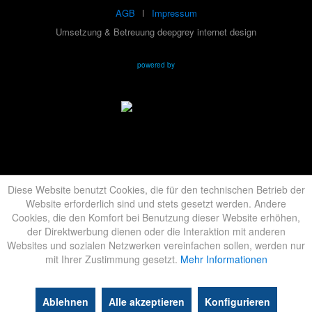
AGB
Impressum
Umsetzung & Betreuung deepgrey internet design
powered by
Diese Website benutzt Cookies, die für den technischen Betrieb der
Website erforderlich sind und stets gesetzt werden. Andere
Cookies, die den Komfort bei Benutzung dieser Website erhöhen,
der Direktwerbung dienen oder die Interaktion mit anderen
Websites und sozialen Netzwerken vereinfachen sollen, werden nur
mit Ihrer Zustimmung gesetzt.
Mehr Informationen
Ablehnen
Alle akzeptieren
Konfigurieren