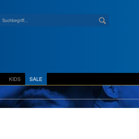
S
KIDS
SALE